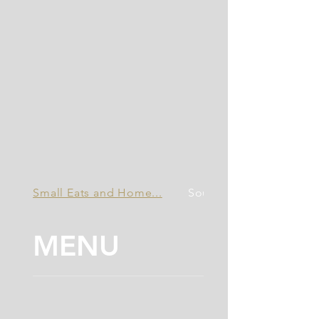
Small Eats and Home...
Soups
MENU